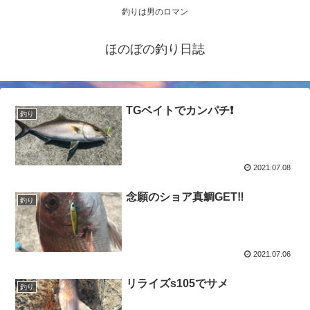
釣りは男のロマン
ほのぼの釣り日誌
TGベイトでカンパチ❗️
釣り
2021.07.08
念願のショア真鯛GET‼️
釣り
2021.07.06
リライズs105でサメ
釣り