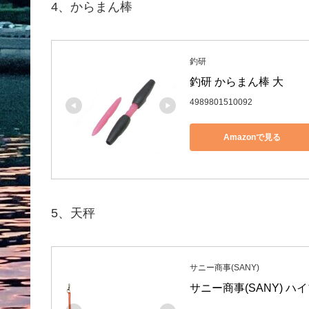
4、からまん棒
釣研
釣研 からまん棒 大
4989801510092
Amazonで見る
5、天秤
サニー商事(SANY)
サニー商事(SANY) ハイブ