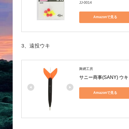
JJ-0014
Amazonで見る
3、遠投ウキ
舞網工房
サニー商事(SANY) ウ
Amazonで見る