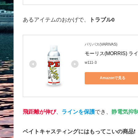
あるアイテムのおかげで、
トラブル0
バリバス(VARIVAS)
モーリス(MORRIS) ラ
w111-3
Amazonで見る
飛距離が伸び
、
ラインを保護
でき、
静電気抑
ベイトキャスティングにはもってこいの商品
❗️