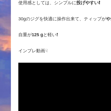
使用感としては、シンプルに
投げやすい❗️
30gのジグを快適に操作出来て、ティップが
や
自重が
125 g
と軽い❗️
インプレ動画☟