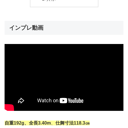
インプレ動画
自重192g、全長3.40
m
、
仕舞寸法118.3㎝