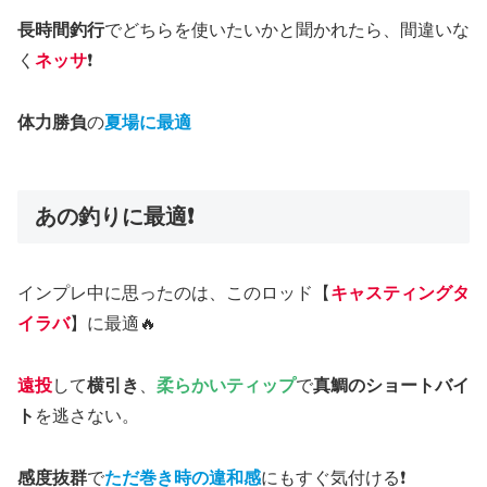
長時間釣行
でどちらを使いたいかと聞かれたら、間違いな
く
ネッサ
❗️
体力勝負
の
夏場に最適
あの釣りに最適❗️
インプレ中に思ったのは、このロッド【
キャスティングタ
イラバ
】に最適🔥
遠投
して
横引き
、
柔らかいティップ
で
真鯛のショートバイ
ト
を逃さない。
感度抜群
で
ただ巻き時の違和感
にもすぐ気付ける❗️