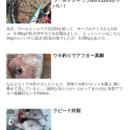
ワールドシャウラBG 21203がヤ
釣り
バい！
先日、ワールドシャウラ21203を使って、サーフのテトラから110
㎝ 6.08kgの巨大沖ザヨリを仕留めました。 ヒットシーンはこちら
2kgのカンパチに続き2匹目の魚でしたが、6.08kgもありロ...
ウキ釣りでアフター真鯛
釣り
なんとなくウキ釣りがしたくなり、簡単ウキ釣りセットを購入 潮に
乗せて流していると､､､強烈な当たりが⚡️ 上がってきたのは 良型アフ
ター真鯛57センチ‼&#xfe...
ラピード炸裂
釣り