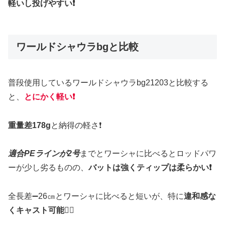
軽いし投げやすい❗️
ワールドシャウラbgと比較
普段使用しているワールドシャウラbg21203と比較する
と、
とにかく軽い❗️
重量差178g
と納得の軽さ❗️
適合PEラインが2号
までとワーシャに比べるとロッドパワ
ーが少し劣るものの、
バットは強くティップは柔らかい❗️
全長差➖26㎝とワーシャに比べると短いが、特に
違和感な
くキャスト可能
🙆‍♂️