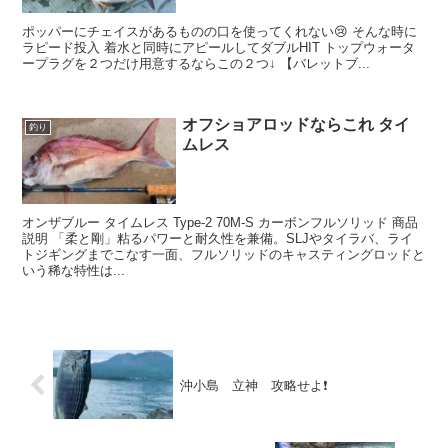
ポッパーにチェイスがあるものの口を使ってくれない😢 そんな時に
ラピード投入 着水と同時にアピールしてダブルHIT トップウォータ
ープラグを２つだけ用意するならこの２つ↓ 【バレットブ...
オフショアロッドならこれ タイ
釣り
ムレス
オンザブルー タイムレス Type-2 70M-S カーボンフルソリッド 商品
説明 「柔と剛」粘るパワーと耐久性を兼備。SLJやタイラバ、ライ
トジギングまでこなす一面、フルソリッドのキャスティングロッドと
いう稀な特性は...
沖小島 立神 攻略せよ❗️