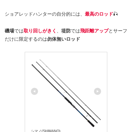
ショアレッドハンターの自分的には、
最高のロッド
🎣
磯場
では
取り回しがきく
、
堤防
では
飛距離アップ
とサーフ
だけに限定するのは
勿体無いロッド
シマノ(SHIMANO)