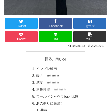
Twitter
Facebook
はてブ
Pocket
LINE
コピー
2023.06.13
2023.06.07
目次
インプレ動画
軽さ ⭐️⭐️⭐️⭐️⭐️
感度 ⭐️⭐️⭐️⭐️⭐️
遠投性能 ⭐️⭐️⭐️⭐️⭐️
ワールドシャウラbgと比較
あの釣りに最適❗️
共有: