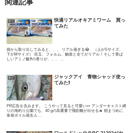
関連記事
快適リアルオキアミワーム 買っ
釣り
てみた
袋から取り出してみると、、、 リアル過ぎる😂 （上がSサイズ、
下がMサイズ） 目玉、フォルム、触覚と全てがリアル！そして香ば
しいアミノ酸❓の香りが、、、 ...
ジャックアイ 青物シャッド使っ
釣り
てみた❗️
PR広告を含みます。 こうやって見ると可愛い👀 アンダーキャスト縛
りの海釣り公園でも、40 gの高重量で飛距離が出せる🔥 朝まづめに
単発ボイル発生⚠️ ...