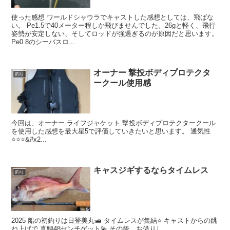
使った感想 ワールドシャウラでキャストした感想としては、飛ばな
い。 Pe1.5で40メーター程しか飛びませんでした。26gと軽く、飛行
姿勢が安定しない、そしてロッドが強過ぎるのが原因だと思います。
Pe0.8のシーバスロ...
オーナー 撃投ボディプロテクタ
釣り
ークール使用感
今回は、オーナー ライフジャケット 撃投ボディプロテクタークール
を使用した感想を最大星5で評価していきたいと思います。 通気性
⭐️⭐️⭐️&#x2...
キャスジギするならタイムレス
釣り
2025 船の初釣りは日登美丸🛥️ タイムレスが集結⭐️ キャストからの跳
ね上げで 真鯛48センチゲット💫 その後、お借りし...