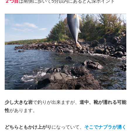
２つ目
は南側に歩いて5分以内にあるどん深ポイント
少し大きな岩
で釣りが出来ますが、
道中、靴が濡れる可能
性
があります。
どちらともかけ上がり
になっていて、
そこでナブラが湧く