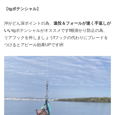
【
tgポテンシャル
】
沖がどん深ポイントの為、
遠投＆フォールが速く手返しが
いい
tgポテンシャルがオススメです❗️根掛かり防止の為、
リアフックを外しましょう❗️フックの代わりにブレードを
つけるとアピール効果UPです🆙