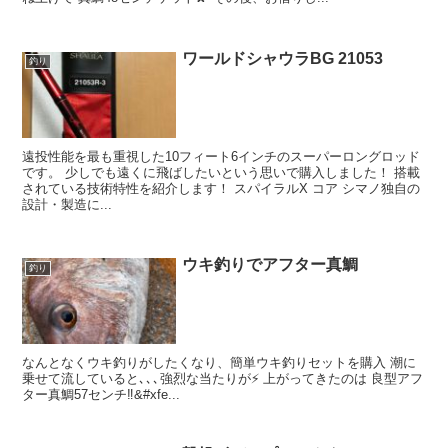
ワールドシャウラBG 21053
釣り
遠投性能を最も重視した10フィート6インチのスーパーロングロッド
です。 少しでも遠くに飛ばしたいという思いで購入しました！ 搭載
されている技術特性を紹介します！ スパイラルX コア シマノ独自の
設計・製造に...
ウキ釣りでアフター真鯛
釣り
なんとなくウキ釣りがしたくなり、簡単ウキ釣りセットを購入 潮に
乗せて流していると､､､強烈な当たりが⚡️ 上がってきたのは 良型アフ
ター真鯛57センチ‼&#xfe...