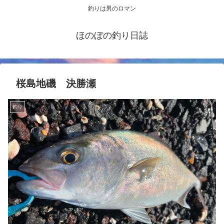
釣りは男のロマン
ほのぼの釣り日誌
桜島地磯 決勝瀬
釣り