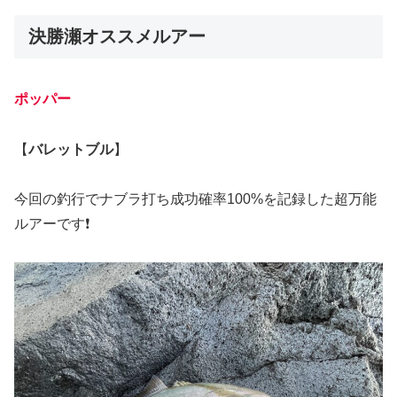
決勝瀬オススメルアー
ポッパー
【
バレットブル
】
今回の釣行でナブラ打ち成功確率100%を記録した超万能
ルアーです❗️