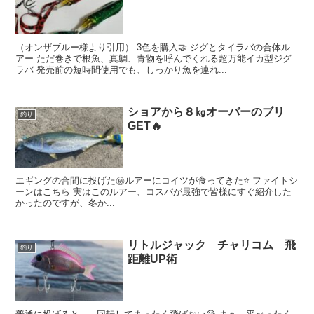
（オンザブルー様より引用） 3色を購入🤝 ジグとタイラバの合体ル
アー ただ巻きで根魚、真鯛、青物を呼んでくれる超万能イカ型ジグ
ラバ 発売前の短時間使用でも、しっかり魚を連れ...
ショアから８㎏オーバーのブリ
釣り
GET🔥
エギングの合間に投げた㊙️ルアーにコイツが食ってきた⭐️ ファイトシ
ーンはこちら 実はこのルアー、コスパが最強で皆様にすぐ紹介した
かったのですが、冬か...
リトルジャック チャリコム 飛
釣り
距離UP術