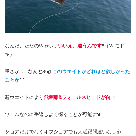
なんだ、ただのVJか､､､
いいえ、違うんです
‼️（VJモド
キ）
重さが､､､
なんと36g
このウエイトがどれほど欲しかった
ことか
🥺
新ウエイトにより
飛距離&フォールスピードが向上
ワームなのに手返しよく探ることが可能に💫
ショア
だけでなく
オフショア
でも大活躍間違いなし👍