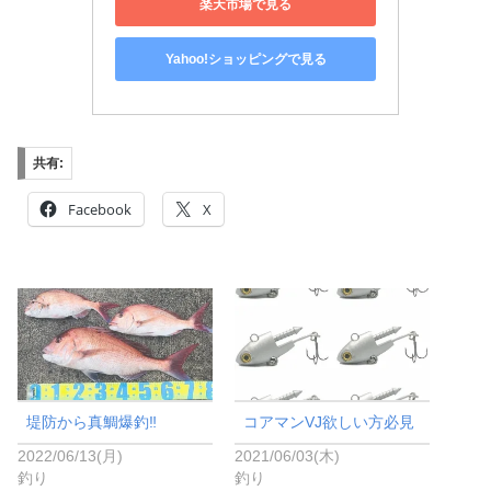
楽天市場で見る
Yahoo!ショッピングで見る
共有:
Facebook
X
堤防から真鯛爆釣‼️
コアマンVJ欲しい方必見
2022/06/13(月)
2021/06/03(木)
釣り
釣り