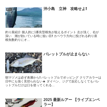
沖小島 立神 攻略せよ❗️
釣り
釣り座紹介 個人的に1番良型根魚が狙えるポイント 左が浅く、右が
深い 潮が効いている時に狙い目❗️ カベウラ方向に投げれる釣り座
根魚数釣りにオ...
バレットブルが止まらない
釣り
朝マヅメは必ず表層から❗️ バレットブルでポッピング クリアカラーは
日中にも強く見切られない🔥 ダイペン、ジグで反応しなくてもバレ
ットブルだけは口を使ってくれる...
2025 最新ルアー 【ライブエンペ
釣り
ラー】