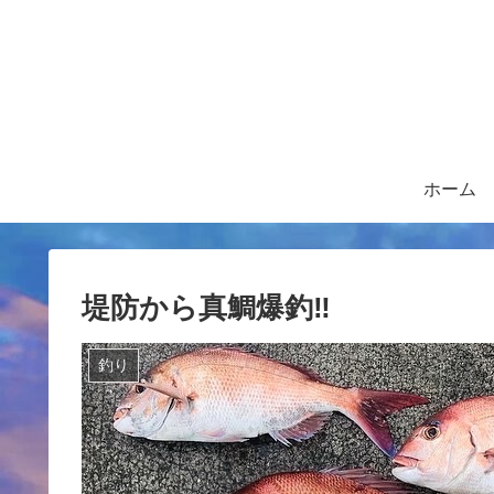
ホーム
堤防から真鯛爆釣‼️
釣り