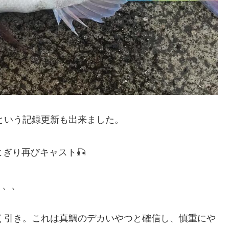
という記録更新も出来ました。
ぎり再びキャスト🎣
、、、
叩く引き。これは真鯛のデカいやつと確信し、慎重にや