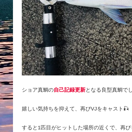
ショア真鯛の
自己記録更新
となる良型真鯛でし
嬉しい気持ちを抑えて、再びVJをキャスト🎣
すると1匹目がヒットした場所の近くで、再び