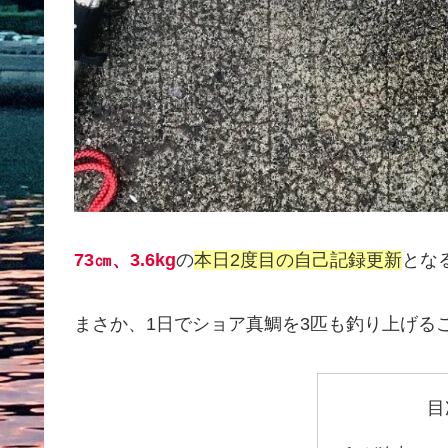
73㎝、3.6kg
の
本日2度目の自己記録更新
とな
まさか、1日でショア真鯛を3匹も釣り上げる
目