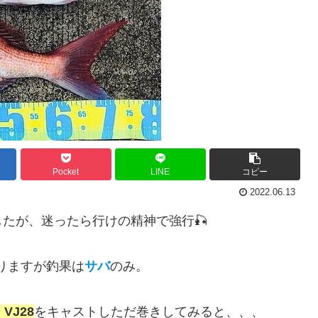
Pocket
LINE
コピー
2022.06.13
たが、迷ったら行けの精神で強行🎣
くりますが釣果は
サバ
のみ。
VJ28
をキャストしただ巻きしてみると、、、