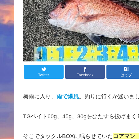
Twitter
Facebook
はてブ
梅雨に入り、
雨で爆風
。釣りに行くか迷いまし
TGベイト60g、45g、30gをひたすら投げま
そこでタックルBOXに眠らせていた
コアマン 