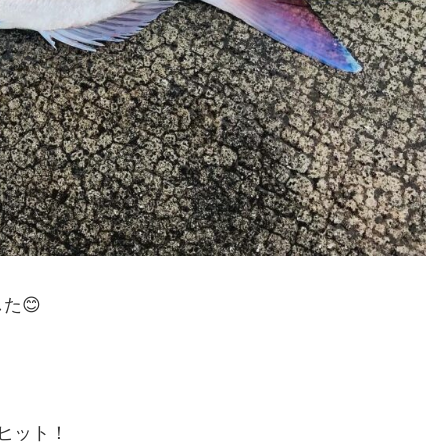
た😊
ヒット！