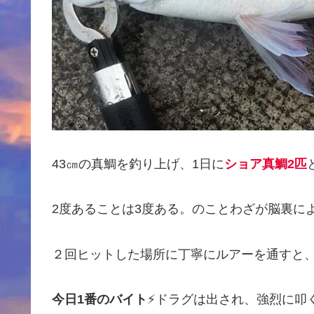
43㎝の真鯛を釣り上げ、1日に
ショア真鯛2匹
2度あることは3度ある。のことわざが脳裏によ
２回ヒットした場所に丁寧にルアーを通すと
今日1番のバイト
⚡️ドラグは出され、強烈に