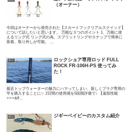
（オーナー）
今回はオーナーから発売された【スカートフックリアルスクイッド】
について話したいと思います。 万能な３つのポイント 1、万能に使
えるリング式 リング式の為、スプリットリングやスナップで簡単に
装着、取り外しが可能。 ...
ロックショア専用ロッド FULL
釣り
ROCK FR-106H-PS 使ってみ
た！
最近トップウォーターの魅力にハマってしまい、新しくプラグ専用の
竿を購入することに✨ 2日間の使用感を5段階評価で↓ 【遠投性能
⭐️⭐️⭐&#...
ジギーベイビーのカスタム紹介
釣り