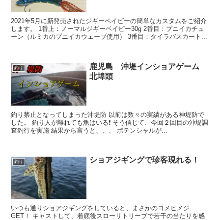
2021年5月に新発売されたジギーベイビーの簡単なカスタムをご紹介
します。 1番上：ノーマルジギーベイビー30g 2番目：プニイカチュ
ーン（ルミカのプニイカウェーブ使用） 3番目：タイラバスカート...
鹿児島 沖堤インショアゲーム
釣り
北埠頭
釣り禁止となってしまった沖堤防 以前は数々の実績がある神堤防で
した。 釣り人が離れても魚はいる❗️ そう信じて、今回２回目の沖堤調
査釣行を実施 結果から言うと、、、 ポテンシャルが...
ショアジギングで珍客現れる！
釣り
いつも通りショアジギングをしていると、まさかのヨメヒメジ
GET！ キャストして、着底後スローリトリーブで若干の当たりを感