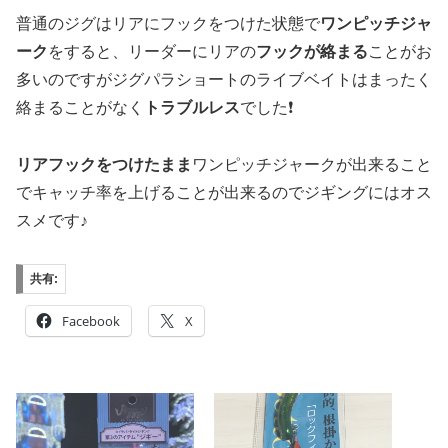
普通のジグはリアにフックをつけた状態で
ワンピッチジャ
ーク
をすると、リーダーにリアの
フックが絡まる
ことがお
多いのですがジグパラショートのライブベイトはまったく
絡まることがなく
トラブルレス
でした❗️
リアフックをつけたまま
ワンピッチジャークが出来ること
でキャッチ率を上げることが出来るのでジギングにはオス
スメです♪
共有:
Facebook
X