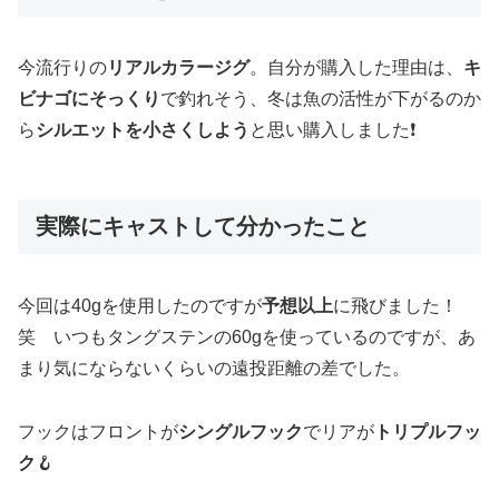
今流行りの
リアルカラージグ
。自分が購入した理由は、
キ
ビナゴにそっくり
で釣れそう、冬は魚の活性が下がるのか
ら
シルエットを小さくしよう
と思い購入しました❗️
実際にキャストして分かったこと
今回は40gを使用したのですが
予想以上
に飛びました！
笑 いつもタングステンの60gを使っているのですが、あ
まり気にならないくらいの遠投距離の差でした。
フックはフロントが
シングルフック
でリアが
トリプルフッ
ク
🪝